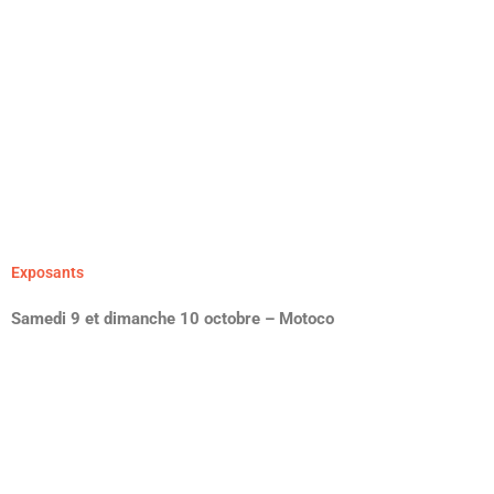
Kemical Kem
Kemical Kem aime à nous faire danser sur du rock : du méchant, du
rétro, celui qui joue dans les stades et dans les squats. Kem n’a pas
de barrière ni de jugement préconçu. Si ça sonne on balance le
morceau et que le dancefloor s’embrasse.
Plus d'infos
Exposants
Samedi 9 et dimanche 10 octobre – Motoco