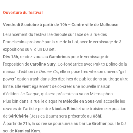
Ouverture du festival
Vendredi 8 octobre à partir de 19h – Centre ville de Mulhouse
Le lancement du festival se déroule sur l’axe de la rue des
Franciscains prolongé par la rue de la Loi, avec le vernissage de 3
expositions suivi d’un DJ set.
Dès 18h
, rendez-vous au
Gambrinus
pour le vernissage de
l’exposition de
Caroline Sury
. Co-fondatrice avec Pakito Bolino de la
maison d’édition
Le Dernier Cri
, elle impose très vite son univers “girl
power” option trash dans des dizaines de publications au tirage ultra-
limité. Elle vient également de co-créer une nouvelle maison
d’édition,
La Gangue,
qui sera présente au salon Microsiphon.
Plus loin dans la rue, le disquaire
Mélodie en Sous-Sol
accueille les
œuvres de l’artiste-peintre
Nicolas Blind
et une troisième exposition
de
SériChérie
(Jessica Baum) sera présentée au
Kōhī
.
À partir de 21h, la soirée se poursuivra au bar
Le
Greffier
pour le DJ
set de
Kemical Kem
.