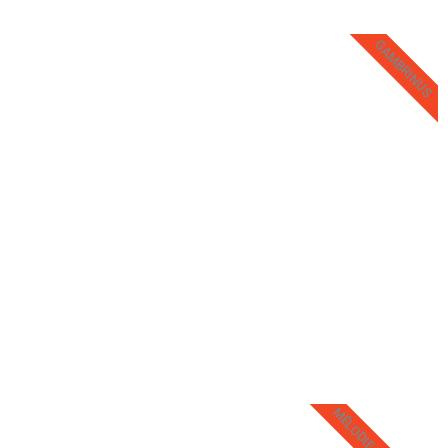
GAMBRINUS
Caroline Sury
Caroline Sury utilise des éléments du quotidien pour construire un
univers graphique autobiographique nous entraînant sur les chemins
mal entretenus du souvenir tout à la fois amusant, ironique, naïf,
érotique et trash.